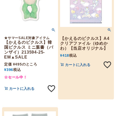
★サマーSALE対象アイテム
【かえるのピクルス】A4
【かえるのピクルス】韓
クリアファイル（ゆめか
国ピクルス ミニ葉書（バ
わ）【当店オリジナル】
ンザイ）213594-25-
¥
418
税込
EM▲SALE
定価
¥
495
のところ
カートに入れる
¥
396
税込
☆セール中！
カートに入れる