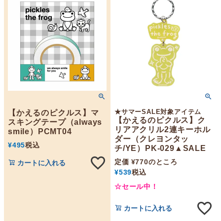
★サマーSALE対象アイテム
【かえるのピクルス】マ
【かえるのピクルス】ク
スキングテープ（always
リアアクリル2連キーホル
smile）PCMT04
ダー（クレヨンタッ
¥
495
税込
チ/YE）PK-029▲SALE
定価
¥
770
のところ
カートに入れる
¥
539
税込
☆セール中！
カートに入れる