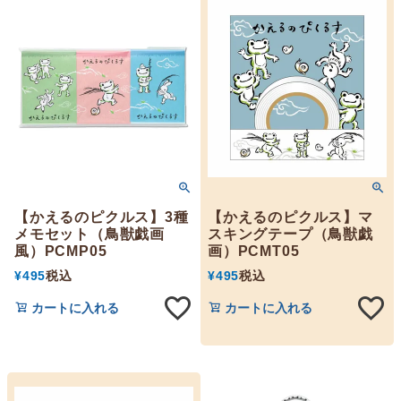
【かえるのピクルス】3種
【かえるのピクルス】マ
メモセット（鳥獣戯画
スキングテープ（鳥獣戯
風）PCMP05
画）PCMT05
¥
495
税込
¥
495
税込
カートに入れる
カートに入れる