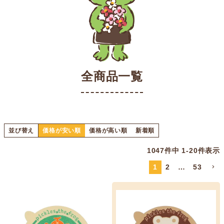
全商品一覧
並び替え
価格が安い順
価格が高い順
新着順
1047
件中
1
-
20
件表示
1
2
…
53