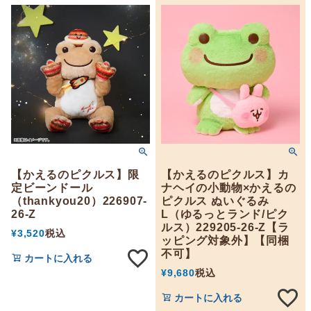
【かえるのピクルス】限
【かえるのピクルス】カ
定ビーンドール
ナヘイの小動物×かえるの
（thankyou20）226907-
ピクルス ぬいぐるみ
26-Z
L（ゆるっとランド/ピク
ルス）229205-26-Z【ラ
¥
3,520
税込
ッピング対象外】【同梱
不可】
カートに入れる
¥
9,680
税込
カートに入れる