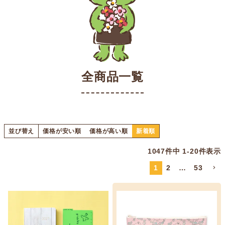
全商品一覧
並び替え
価格が安い順
価格が高い順
新着順
1047
件中
1
-
20
件表示
1
2
…
53