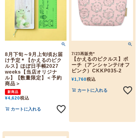
7/23再販売*
8月下旬～9月上旬頃お届
【かえるのピクルス】ポ
け予定＊【かえるのピク
ーチ（アンシャンテ/オフ
ルス】ほぼ日手帳2027
ピンク）CKKP035-2
weeks【当店オリジナ
ル】【数量限定】＜予約
¥
1,760
税込
商品＞
カートに入れる
新商品
¥
4,620
税込
カートに入れる