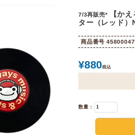
【かえ
7/3再販売*
ター（レッド）NP
商品番号
45800047
¥
880
税込