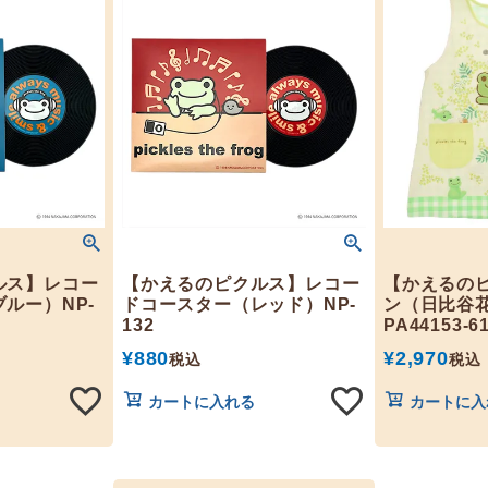
ルス】レコー
【かえるのピクルス】レコー
【かえるの
ルー）NP-
ドコースター（レッド）NP-
ン（日比谷花
132
PA44153-6
¥
880
¥
2,970
税込
税込
カートに入れる
カートに入