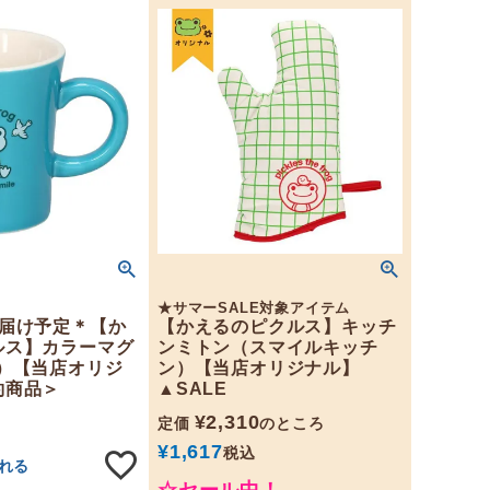
★サマーSALE対象アイテム
お届け予定＊【か
【かえるのピクルス】キッチ
ルス】カラーマグ
ンミトン（スマイルキッチ
L）【当店オリジ
ン）【当店オリジナル】
約商品＞
▲SALE
¥
2,310
定価
のところ
¥
1,617
税込
れる