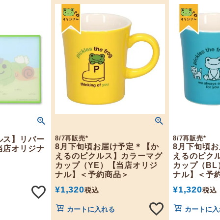
8/7再販売*
8/7再販売*
ルス】リバー
8月下旬頃お届け予定＊【か
8月下旬頃
当店オリジナ
えるのピクルス】カラーマグ
えるのピク
カップ（YE）【当店オリジ
カップ（B
ナル】＜予約商品＞
ナル】＜予
¥
1,320
¥
1,320
税込
税込
カートに入れる
カートに入