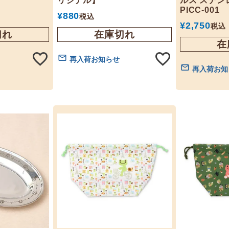
リジナル】
ルス ステン
PICC-001
¥
880
税込
¥
2,750
税込
切れ
在庫切れ
在
再入荷お知らせ
再入荷お知