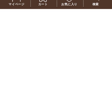
詳細を見る
再入荷お知らせ
マイページ
カート
お気に入り
検索
並び替え
価格が安い順
価格が高い順
新着順
14
件中
1
-
14
件表示
HOME
開催中のキャンペーン一覧・特集
ポケットピクルス
個人情報保護方針
特定商取引法に基づく表記
会社情報
ご利用規約