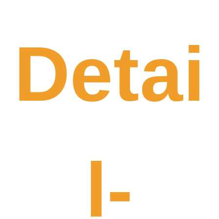
Detai
l-