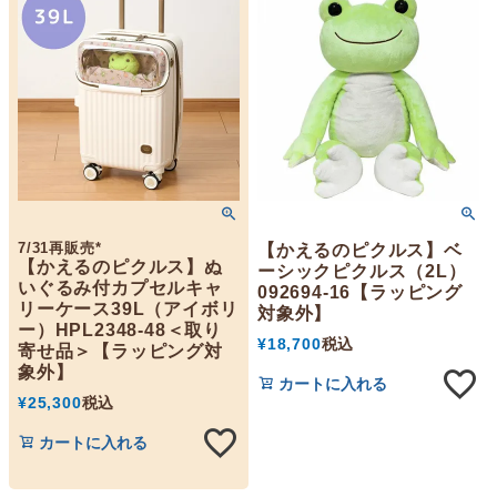
7/31再販売*
【かえるのピクルス】ベ
【かえるのピクルス】ぬ
ーシックピクルス（2L）
いぐるみ付カプセルキャ
092694-16【ラッピング
リーケース39L（アイボリ
対象外】
ー）HPL2348-48＜取り
¥
18,700
税込
寄せ品＞【ラッピング対
象外】
カートに入れる
¥
25,300
税込
カートに入れる