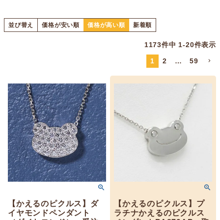
並び替え
価格が安い順
価格が高い順
新着順
1173
件中
1
-
20
件表示
1
2
…
59
【かえるのピクルス】ダ
【かえるのピクルス】プ
イヤモンドペンダント
ラチナかえるのピクルス