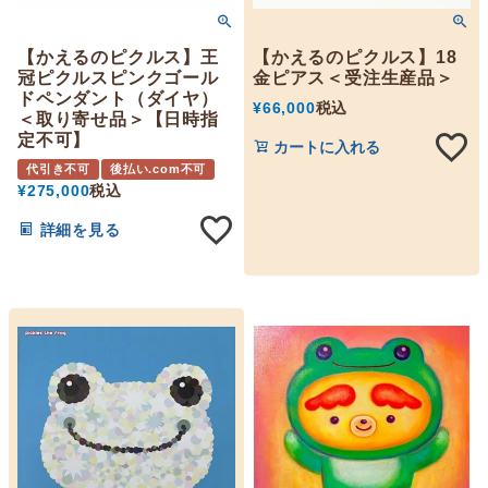
【かえるのピクルス】王
【かえるのピクルス】18
冠ピクルスピンクゴール
金ピアス＜受注生産品＞
ドペンダント（ダイヤ）
¥
66,000
税込
＜取り寄せ品＞【日時指
定不可】
カートに入れる
代引き不可
後払い.com不可
¥
275,000
税込
詳細を見る