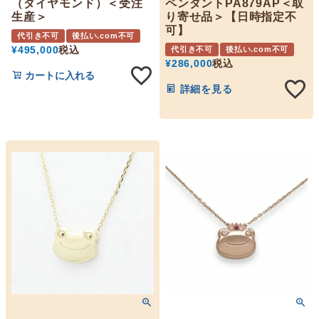
（ダイヤモンド）＜受注
ペンダントPA879AP＜取
生産＞
り寄せ品＞【日時指定不
可】
代引き不可
後払い.com不可
¥
495,000
税込
代引き不可
後払い.com不可
¥
286,000
税込
カートに入れる
詳細を見る