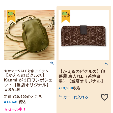
★サマーSALE対象アイテム
【かえるのピクルス】印
【かえるのピクルス】
傳屋 束入れL（茶地白
Kanmi.がま口ワンポシェ
漆）【当店オリジナル】
ット【当店オリジナル】
¥
13,200
税込
▲SALE
定価
¥
20,900
のところ
カートに入れる
¥
14,630
税込
☆セール中！