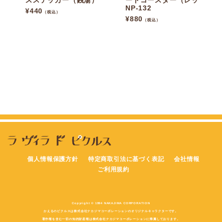
スステッカー（銭湯）
ードコースター（レッド）
NP-132
¥
440
（税込）
¥
880
（税込）
個人情報保護方針
特定商取引法に基づく表記
会社情報
ご利用規約
Copyright © 1994 NAKAJIMA CORPORATION
かえるのピクルスは株式会社ナカジマコーポレーションのオリジナルキャラクターです。
著作権を含む一切の知的財産権は株式会社ナカジマコーポレーションに帰属しております。