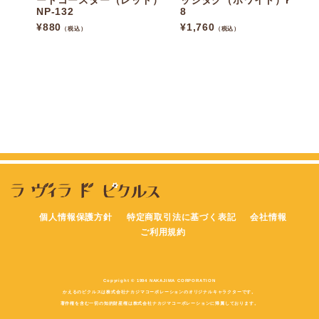
ードコースター（レッド）
ッジタグ（ホワイト）P012
NP-132
8
¥
880
¥
1,760
（税込）
（税込）
個人情報保護方針
特定商取引法に基づく表記
会社情報
ご利用規約
Copyright © 1994 NAKAJIMA CORPORATION
かえるのピクルスは株式会社ナカジマコーポレーションのオリジナルキャラクターです。
著作権を含む一切の知的財産権は株式会社ナカジマコーポレーションに帰属しております。