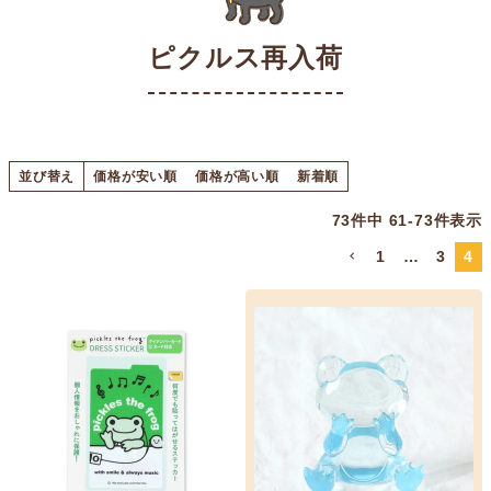
ピクルス再入荷
並び替え
価格が安い順
価格が高い順
新着順
73
件中
61
-
73
件表示
1
…
3
4