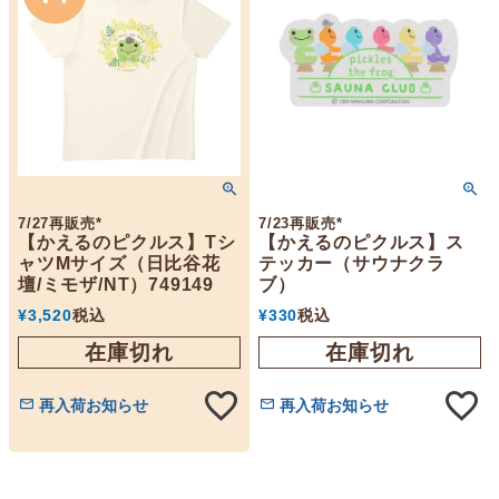
7/27再販売*
7/23再販売*
【かえるのピクルス】Tシ
【かえるのピクルス】ス
ャツMサイズ（日比谷花
テッカー（サウナクラ
壇/ミモザ/NT）749149
ブ）
¥
3,520
税込
¥
330
税込
在庫切れ
在庫切れ
再入荷お知らせ
再入荷お知らせ