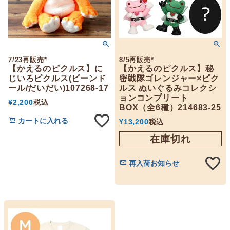
7/23再販売*
8/5再販売*
【かえるのピクルス】に
【かえるのピクルス】秘
じいろピクルス(ビーンド
密戦隊ゴレンジャー×ピク
ール/だいだい)107268-17
ルス ぬいぐるみコレクシ
ョンコンプリート
¥
2,200
税込
BOX（全6種）214683-25
カートに入れる
¥
13,200
税込
在庫切れ
再入荷お知らせ