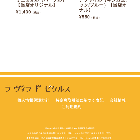
ミニタオル（パープル）
アファイル（ギンガムチェ
【当店オリジナル】
ック/ブルー）【当店オリジ
ナル】
¥
1,430
（税込）
¥
550
（税込）
個人情報保護方針
特定商取引法に基づく表記
会社情報
ご利用規約
Copyright © 1994 NAKAJIMA CORPORATION
かえるのピクルスは株式会社ナカジマコーポレーションのオリジナルキャラクターです。
著作権を含む一切の知的財産権は株式会社ナカジマコーポレーションに帰属しております。