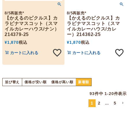
8/5再販売*
8/5再販売*
【かえるのピクルス】カ
【かえるのピクルス】カ
ラビナマスコット（スマ
ラビナマスコット（スマ
イルカレーハウス/ナン）
イルカレーハウス/カレ
214379-25
ー）214362-25
¥
1,870
税込
¥
1,870
税込
カートに入れる
カートに入れる
並び替え
価格が安い順
価格が高い順
新着順
93
件中
1
-
20
件表示
1
2
…
5