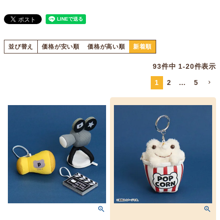
並び替え
価格が安い順
価格が高い順
新着順
93
件中
1
-
20
件表示
1
2
…
5