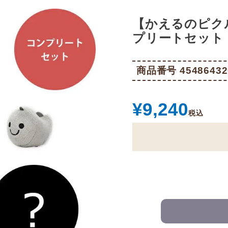
【かえるのピク
プリートセット（ゆ
商品番号
45486432
¥
9,240
税込