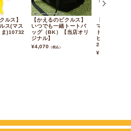
クルス】
【かえるのピクルス】
【かえるのピ
ルス(マス
いつでも一緒トートバ
マスコット 
)10732
ッグ（BK）【当店オリ
トボックス（
ジナル】
ピクルス/ヒ
204585-24
¥
4,070
（税込）
¥
10,560
（税込）