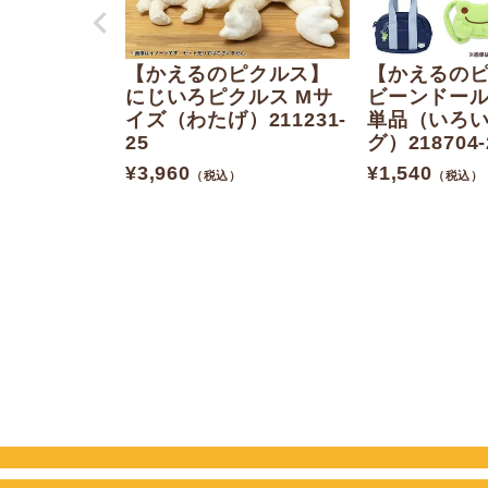
【かえるのピクルス】
【かえるの
にじいろピクルス Mサ
ビーンドー
イズ（わたげ）211231-
単品（いろ
25
グ）218704-
¥
3,960
¥
1,540
（税込）
（税込）