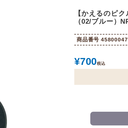
【かえるのピク
（02/ブルー）NP
商品番号
45800047
¥
700
税込