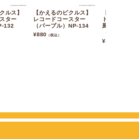
クルス】
【かえるのピクルス】
【かえるのピ
スター
レコードコースター
トレーディン
-132
（パープル）NP-134
風キーホルダ
（全6種）
¥
880
（税込）
¥
825
（税込）