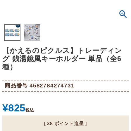
【かえるのピクルス】トレーディン
グ 銭湯鏡風キーホルダー 単品（全6
種）
商品番号
4582784274731
¥
825
税込
[
38
ポイント進呈 ]