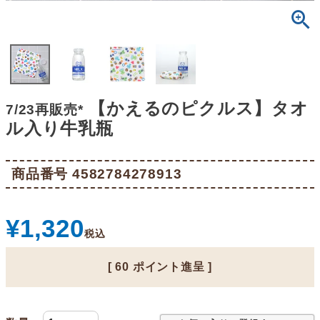
【かえるのピクルス】タオ
7/23再販売*
ル入り牛乳瓶
商品番号
4582784278913
¥
1,320
税込
[
60
ポイント進呈 ]