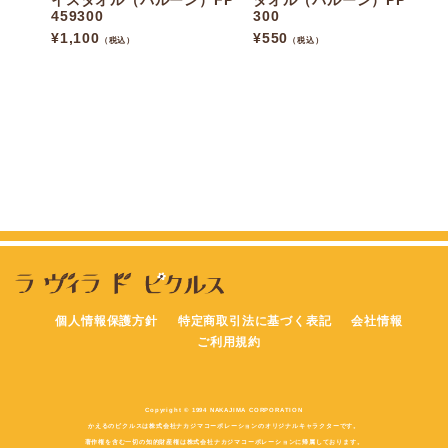
イスタオル（バルーン）FP
タオル（バルーン）PP459
459300
300
¥
1,100
¥
550
（税込）
（税込）
個人情報保護方針
特定商取引法に基づく表記
会社情報
ご利用規約
Copyright © 1994 NAKAJIMA CORPORATION
かえるのピクルスは株式会社ナカジマコーポレーションのオリジナルキャラクターです。
著作権を含む一切の知的財産権は株式会社ナカジマコーポレーションに帰属しております。