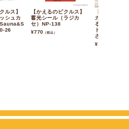
クルス】
【かえるのピクルス】
【かえるのピ
ッシュカ
蓄光シール（ラジカ
カナヘイの小
Sauna&S
セ）NP-138
るのピクルス
0-26
ト（ゆるっと
¥
770
（税込）
さぎ）227546
¥
2,750
（税込）