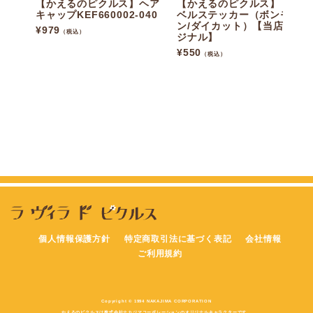
【かえるのピクルス】ヘア
【かえるのピクルス】トラ
キャップKEF660002-040
ベルステッカー（ボンモモ
ン/ダイカット）【当店オリ
¥
979
（税込）
ジナル】
¥
550
（税込）
個人情報保護方針
特定商取引法に基づく表記
会社情報
ご利用規約
Copyright © 1994 NAKAJIMA CORPORATION
かえるのピクルスは株式会社ナカジマコーポレーションのオリジナルキャラクターです。