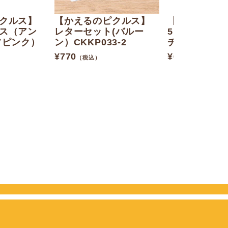
クルス】
【かえるのピクルス】
【かえるのピ
ス（アン
レターセット(バルー
5リングノー
フピンク）
ン）CKKP033-2
チェック）PC
¥
770
¥
605
（税込）
（税込）