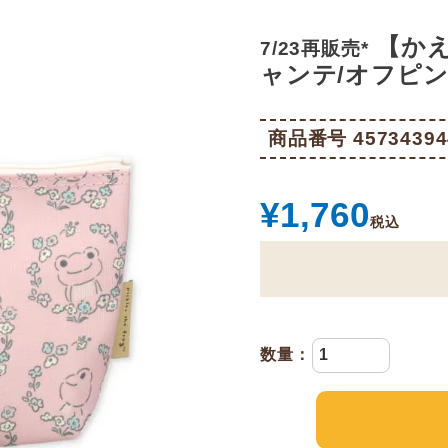
【か
7/23再販売*
ャンテ/オフピンク
商品番号
45734394
¥
1,760
税込