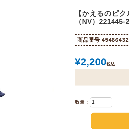
【かえるのピク
（NV）221445-2
商品番号
45486432
¥
2,200
税込