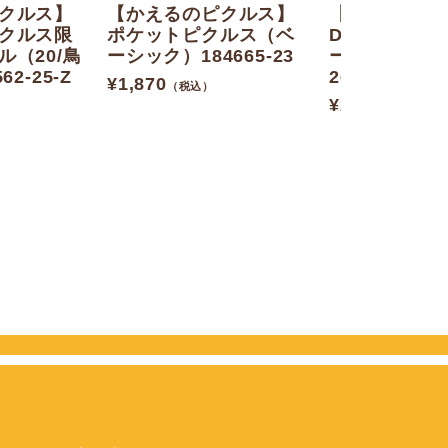
クルス】
【かえるのピクルス】
【かえるのピ
クルス限
ポケットピクルス（ベ
DWIN ミニ
（20/鳥
ーシック）184665-23
ーム（デニム）2
2-25-Z
26
¥
1,870
（税込）
¥
2,090
（税込）