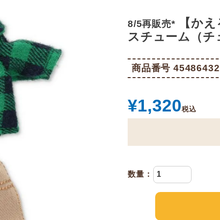
【かえ
8/5再販売*
スチューム（チェ
商品番号
45486432
¥
1,320
税込