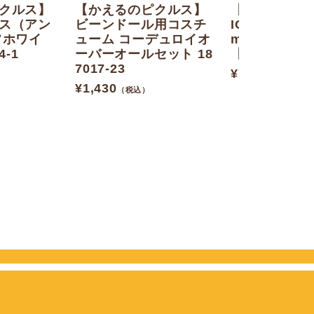
クルス】
【かえるのピクルス】
【かえるのピ
ス（アン
ビーンドール用コスチ
IC クリックゴ
フホワイ
ューム コーデュロイオ
mm（アイス
4-1
ーバーオールセット 18
【当店オリジ
7017-23
¥
770
（税込）
¥
1,430
（税込）