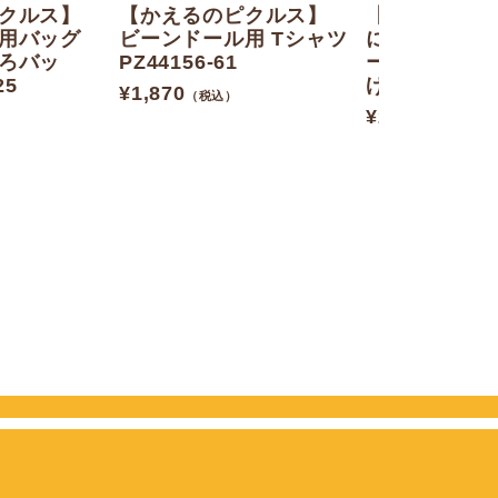
クルス】
【かえるのピクルス】
【かえるのピ
用バッグ
ビーンドール用 Tシャツ
にじいろピク
ろバッ
PZ44156-61
ージングドー
25
げ）196316-2
¥
1,870
（税込）
¥
2,970
（税込）