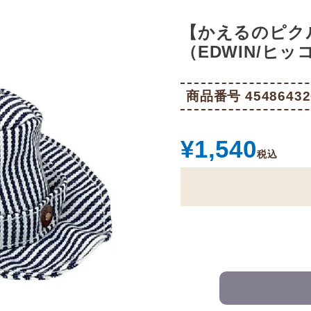
【かえるのピク
（EDWIN/ヒッコ
商品番号
45486432
¥
1,540
税込