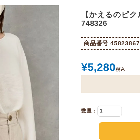
【かえるのピク
748326
商品番号
45823867
¥
5,280
税込