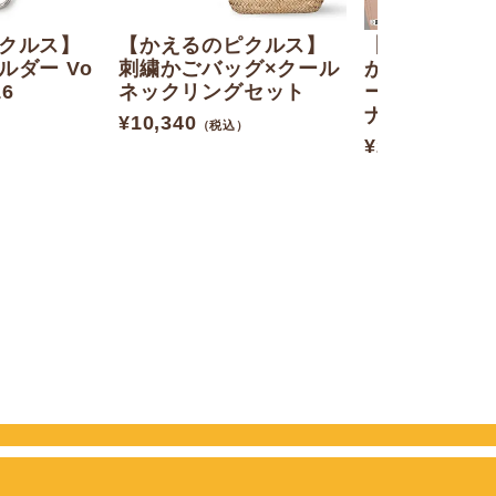
クルス】
【かえるのピクルス】
【かえるのピ
ルダー Vo
刺繍かごバッグ×クール
がま口エコバ
16
ネックリングセット
ープル）【当
ナル】
¥
10,340
（税込）
¥
2,200
（税込）