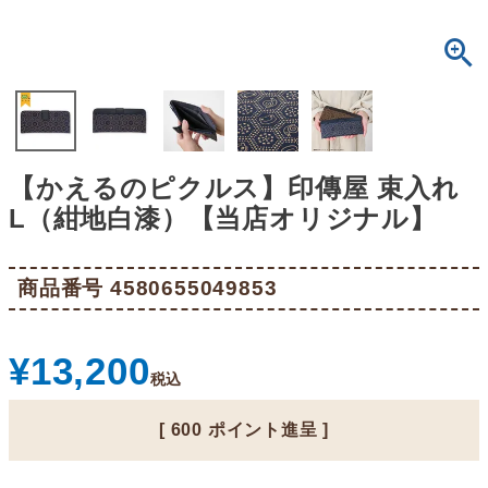
【かえるのピクルス】印傳屋 束入れ
L（紺地白漆）【当店オリジナル】
商品番号
4580655049853
¥
13,200
税込
[
600
ポイント進呈 ]