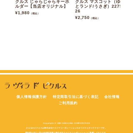
クルス じゃらじゃらキーホ
クルス マスコット（ゆるっ
ルダー【当店オリジナル】
とランド/うさぎ）227546-
26
¥
1,980
（税込）
¥
2,750
（税込）
個人情報保護方針
特定商取引法に基づく表記
会社情報
ご利用規約
Copyright © 1994 NAKAJIMA CORPORATION
かえるのピクルスは株式会社ナカジマコーポレーションのオリジナルキャラクターです。
著作権を含む一切の知的財産権は株式会社ナカジマコーポレーションに帰属しております。