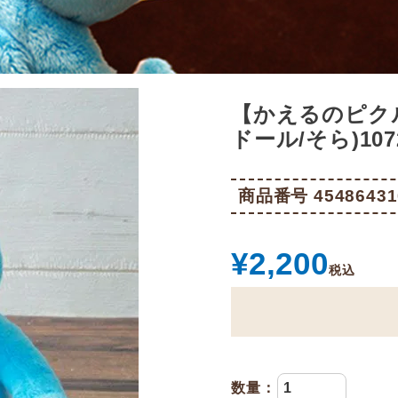
【かえるのピク
ドール/そら)1072
商品番号
45486431
¥
2,200
税込