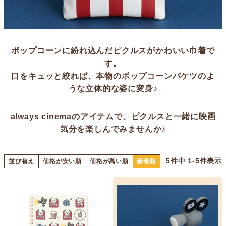
ポップコーンに紛れ込んだピクルスがかわいい巾着で
す。
口をキュッと絞れば、本物のポップコーンバケツのよ
うな立体的な姿に変身♪
always cinemaのアイテムで、ピクルスと一緒に映画
気分を楽しんでみませんか♪
5
件中
1
-
5
件表示
並び替え
価格が安い順
価格が高い順
新着順