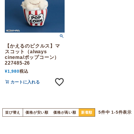
【かえるのピクルス】マ
スコット（always
cinema/ポップコーン）
227485-26
¥
1,980
税込
カートに入れる
5
件中
1
-
5
件表示
並び替え
価格が安い順
価格が高い順
新着順