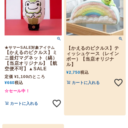
★サマーSALE対象アイテム
【かえるのピクルス】テ
【かえるのピクルス】ミ
ィッシュケース（レイン
ニ提灯マグネット（縞）
ボー）【当店オリジナ
【当店オリジナル】【航
ル】
空便不可】▲SALE
¥
2,750
税込
定価
¥
1,100
のところ
¥
660
税込
カートに入れる
☆セール中！
カートに入れる