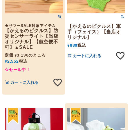
★サマーSALE対象アイテム
【かえるのピクルス】軍
【かえるのピクルス】防
手（フェイス）【当店オ
災センサーライト【当店
リジナル】
オリジナル】【航空便不
¥
880
税込
可】▲SALE
定価
¥
3,190
のところ
カートに入れる
¥
2,552
税込
☆セール中！
カートに入れる