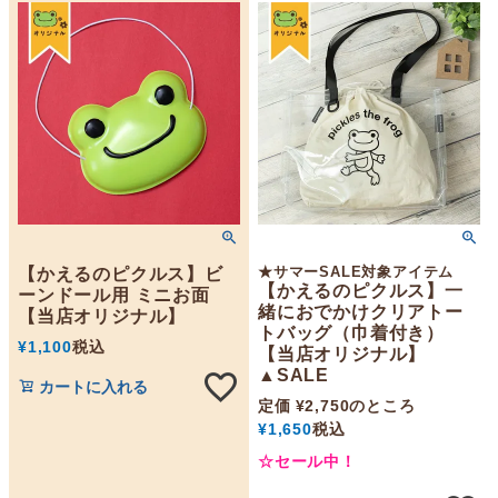
★サマーSALE対象アイテム
【かえるのピクルス】ビ
【かえるのピクルス】一
ーンドール用 ミニお面
緒におでかけクリアトー
【当店オリジナル】
トバッグ（巾着付き）
¥
1,100
税込
【当店オリジナル】
▲SALE
カートに入れる
定価
¥
2,750
のところ
¥
1,650
税込
☆セール中！