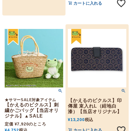
カートに入れる
★サマーSALE対象アイテム
【かえるのピクルス】印
【かえるのピクルス】刺
傳屋 束入れL（紺地白
繍かごバッグ【当店オリ
漆）【当店オリジナル】
ジナル】▲SALE
¥
13,200
税込
定価
¥
7,920
のところ
¥
4,752
税込
カートに入れる