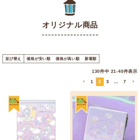
オリジナル商品
並び替え
価格が安い順
価格が高い順
新着順
130
件中
21
-
40
件表示
1
2
3
…
7