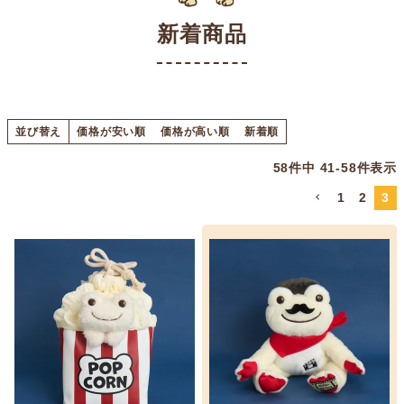
新着商品
並び替え
価格が安い順
価格が高い順
新着順
58
件中
41
-
58
件表示
1
2
3