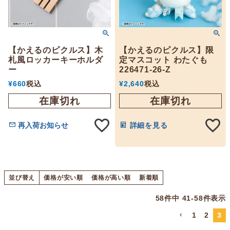
【かえるのピクルス】木
【かえるのピクルス】限
札風ロッカーキーホルダ
定マスコット わたぐも
ー
226471-26-Z
¥
660
税込
¥
2,640
税込
在庫切れ
在庫切れ
再入荷お知らせ
詳細を見る
並び替え
価格が安い順
価格が高い順
新着順
58
件中
41
-
58
件表示
1
2
3