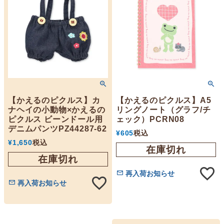
【かえるのピクルス】カ
【かえるのピクルス】A5
ナヘイの小動物×かえるの
リングノート（グラフ/チ
ピクルス ビーンドール用
ェック）PCRN08
デニムパンツPZ44287-62
¥
605
税込
¥
1,650
税込
在庫切れ
在庫切れ
再入荷お知らせ
再入荷お知らせ