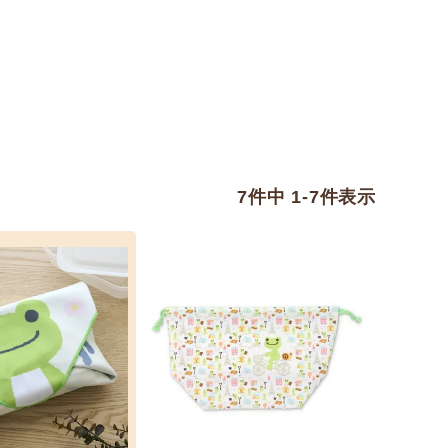
7
件中
1
-
7
件表示