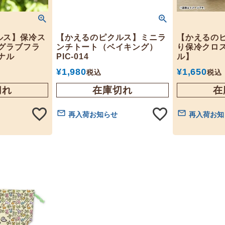
ルス】保冷ス
【かえるのピクルス】ミニラ
【かえるの
グラブフラ
ンチトート（ベイキング）
り保冷クロ
ナル
PIC-014
ル】
¥
1,980
¥
1,650
税込
税込
切れ
在庫切れ
在
再入荷お知らせ
再入荷お知