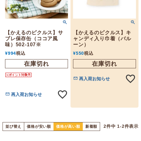
【かえるのピクルス】サ
【かえるのピクルス】キ
ブレ保存缶（ココア風
ャンディ入り巾着（バル
味）502-107※
ーン）
¥
994
税込
¥
550
税込
在庫切れ
在庫切れ
再入荷お知らせ
再入荷お知らせ
2
件中
1
-
2
件表示
並び替え
価格が安い順
価格が高い順
新着順