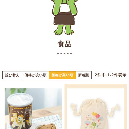
食品
2
件中
1
-
2
件表示
並び替え
価格が安い順
価格が高い順
新着順