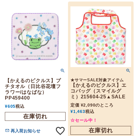
★サマーSALE対象アイテム
【かえるのピクルス】プ
【かえるのピクルス】エ
チタオル（日比谷花壇フ
コバッグ（スマイルグ
ラワー/はなばな）
ミ）215604-25▲SALE
PP459400
定価
¥
2,090
のところ
¥
605
税込
¥
1,463
税込
在庫切れ
☆セール中！
在庫切れ
再入荷お知らせ