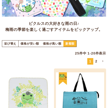
ピクルスの大好きな雨の日♪
梅雨の季節を楽しく過ごすアイテムをピックアップ。
並び替え
価格が安い順
価格が高い順
新着順
25
件中
1
-
20
件表示
1
2