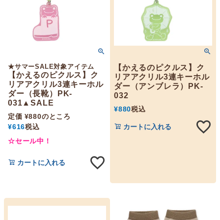
★サマーSALE対象アイテム
【かえるのピクルス】ク
【かえるのピクルス】ク
リアアクリル3連キーホル
リアアクリル3連キーホル
ダー（アンブレラ）PK-
ダー（長靴）PK-
032
031▲SALE
¥
880
税込
定価
¥
880
のところ
¥
616
税込
カートに入れる
☆セール中！
カートに入れる