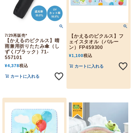
7/29再販売*
【かえるのピクルス】フ
【かえるのピクルス】晴
ェイスタオル（バルー
雨兼用折りたたみ傘（し
ン）FP459300
ずく/ブラック）71-
¥
1,100
税込
557101
¥
4,378
税込
カートに入れる
カートに入れる