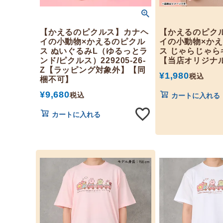
【かえるのピクルス】カナヘ
【かえるのピク
イの小動物×かえるのピクル
イの小動物×か
ス ぬいぐるみL（ゆるっとラ
ス じゃらじゃら
ンド/ピクルス）229205-26-
【当店オリジナ
Z【ラッピング対象外】【同
¥
1,980
税込
梱不可】
¥
9,680
税込
カートに入れる
カートに入れる