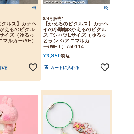
8/4再販売*
ピクルス】カナヘ
【かえるのピクルス】カナヘ
×かえるのピクル
イの小動物×かえるのピクル
Lサイズ（ゆるっ
ス TシャツLサイズ（ゆるっ
ニマルカー/YE）
とランド/アニマルカ
ー/WHT）750114
¥
3,850
税込
れる
カートに入れる