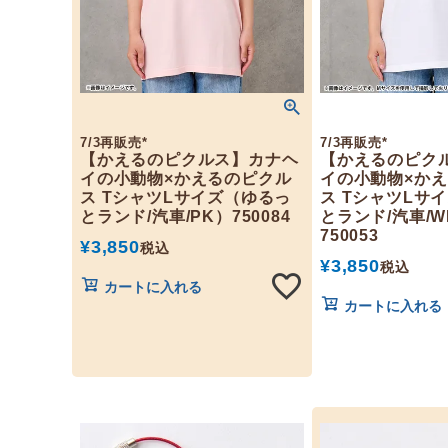
7/3再販売*
7/3再販売*
【かえるのピクルス】カナヘ
【かえるのピク
イの小動物×かえるのピクル
イの小動物×か
ス TシャツLサイズ（ゆるっ
ス TシャツLサ
とランド/汽車/PK）750084
とランド/汽車/W
750053
¥
3,850
税込
¥
3,850
税込
カートに入れる
カートに入れる