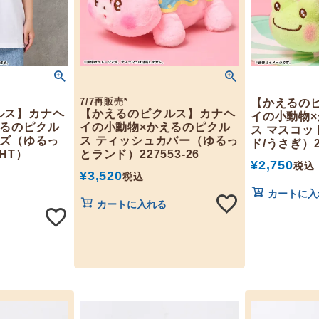
7/7再販売*
【かえるの
ルス】カナヘ
【かえるのピクルス】カナヘ
イの小動物
えるのピクル
イの小動物×かえるのピクル
ス マスコッ
イズ（ゆるっ
ス ティッシュカバー（ゆるっ
ド/うさぎ）22
HT）
とランド）227553-26
¥
2,750
税込
¥
3,520
税込
カートに入
カートに入れる