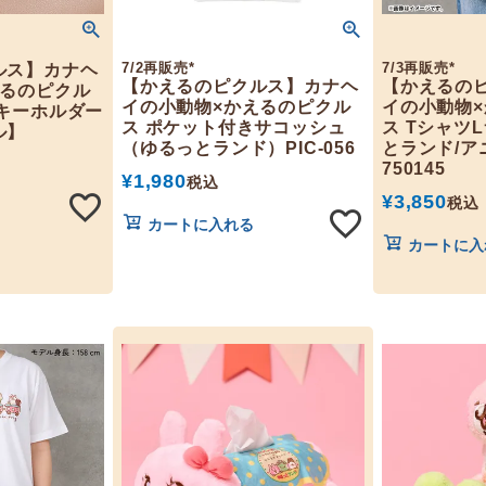
7/2再販売*
7/3再販売*
ルス】カナヘ
【かえるのピクルス】カナヘ
【かえるの
えるのピクル
イの小動物×かえるのピクル
イの小動物
キーホルダー
ス ポケット付きサコッシュ
ス Tシャツ
ル】
（ゆるっとランド）PIC-056
とランド/ア
750145
¥
1,980
税込
¥
3,850
税込
カートに入れる
カートに入