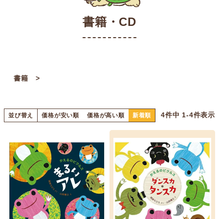
書籍・CD
書籍
4
件中
1
-
4
件表示
並び替え
価格が安い順
価格が高い順
新着順