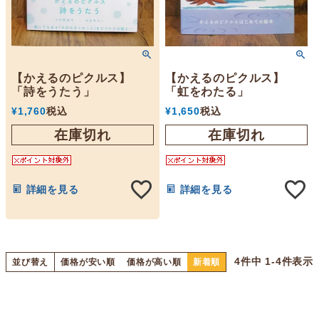
【かえるのピクルス】
【かえるのピクルス】
「詩をうたう」
「虹をわたる」
¥
1,760
税込
¥
1,650
税込
在庫切れ
在庫切れ
詳細を見る
詳細を見る
4
件中
1
-
4
件表示
並び替え
価格が安い順
価格が高い順
新着順